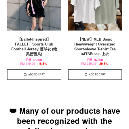
【Ballet-Inspired】
【NEW】MLB Basic
FALLETT Sports Club
Heavyweight Oversized
Football Jersey 足球衣 (绝
Short-sleeve T-shirt Tee
美芭蕾风)
3ATSB0263 上衣
RM 179.00
RM 169.00
RM 219.00
-18.3%
RM 239.00
-29.3%
ADD TO CART
ADD TO CART
👑 Many of our products have
been recognized with the