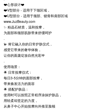
❤️心形设计❤️
❤️V型部分 - 适用于下颌区域，
❤️U型部分 - 适用于颈部、锁骨和肩部区域
www.JuzBeauty.com
✨ 粉晶石材质，温和按摩，
为面部和颈部肌肤带来舒缓呵护
.
💫 将它融入你的日常护肤仪式，
感受它带来的奢华体验，
让你的面庞绽放自然光彩🌹
.
使用场景：
🌟 日常按摩仪式：
每日3-5分钟的面部按摩，
带来焕发活力的面容
🌟 搭配护肤品：
使用时可以按照正常程序涂抹护肤品，
用轻柔却坚定的力度，
从鼻子中心开始按摩向外推至脸颊