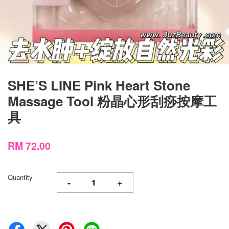
SHE’S LINE Pink Heart Stone
Massage Tool 粉晶心形刮痧按摩工
具
RM 72.00
Quantity
-
+