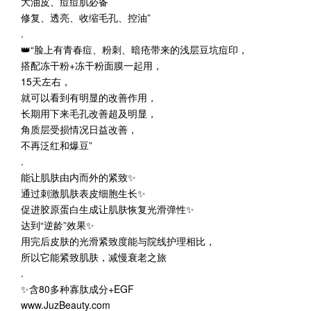
大油皮、痘痘肌必备
修复、透亮、收缩毛孔、控油”
.
👑“脸上有青春痘、粉刺、暗疮带来的浅层豆坑痘印，
搭配冻干粉+冻干粉面膜一起用，
15天左右，
就可以看到有明显的改善作用，
长期用下来毛孔改善超及明显，
角质层受损情况日益改善，
不再泛红和爆豆”
.
能让肌肤由内而外的紧致✨
通过刺激肌肤表皮细胞生长✨
促进胶原蛋白生成让肌肤恢复光滑弹性✨
达到“逆龄”效果✨
用完后皮肤的光滑紧致度能与院线护理相比，
所以它能紧致肌肤，减慢衰老之旅
.
✨含80多种寡肽成分+EGF
www.JuzBeauty.com