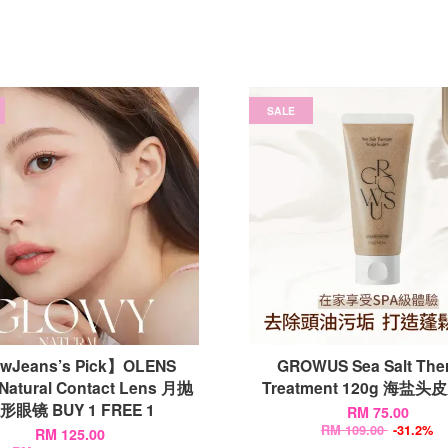
SALE
wJeans’s Pick】OLENS
GROWUS Sea Salt The
Natural Contact Lens 月抛
Treatment 120g 海盐
形眼镜 BUY 1 FREE 1
RM 75.00
RM 109.00
-31.2%
RM 125.00