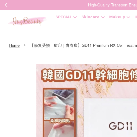
High-Quality Transpor
SPECIAL
Skincare
Makeup
H
›
Home
【修复受损｜痘印｜青春痘】GD11 Premium RX Cell Treat