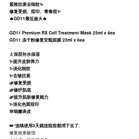
紧致抗衰去细纹✨
修复受损、痘印、青春痘✨
🔥GD11最近超火🔥
.
GD11 Premium RX Cell Treatment Mask 23ml x 6ea
GD11 冻干粉修复安瓶面膜 23ml x 6ea
.
💧深层补水保湿
✨提升皮肤弹力
✨淡化细纹
✨去皱抗衰
🌿修复受损
🌿修护肌底
🌿提升肌肤修复能力
✨淡化色斑痘印
🌸细嫩表皮
.
👑“
连续使用3天就连痘痘都消下去了
,
修复效果极强