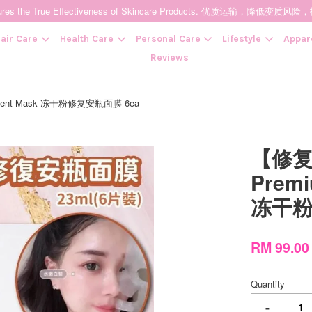
t Ensures the True Effectiveness of Skincare Products. 优质运输，
air Care
Health Care
Personal Care
Lifestyle
Appar
Reviews
ment Mask 冻干粉修复安瓶面膜 6ea
Your cart is currently empty.
【修复
CONTINUE SHOPPING
Premi
冻干粉
RM 99.00
Quantity
-