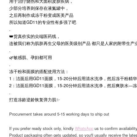
用于治疗烧伤和大面积皮肤疾病，
少部分培养则保存在液氮罐中，
之后再制作成冻干粉变成医美产品
所以知道GD11的专业性有多强了吧
.
👑货真价实的尖端医药线，
连被我们称为肌肤再生父母的医美级别产品 都只是人家的附带生产
.
🌿敏感肌、孕妇都可用
.
冻干粉和面膜的搭配使用方法：
1：洁面后用GD11面膜，15-20分钟后用清水洗净，然后冻干粉精
2：洁面后用GD11面膜，15-20分钟后用清水洗净，然后爽肤水—
.
打造冻龄逆龄恢复弹力肌✨
Procurement takes around 5-15 working days to ship out
If you prefer ready stock only, kindly
WhatsApp
us to confirm availability
Product packaging often gets updated, so you'll usually receive the lates