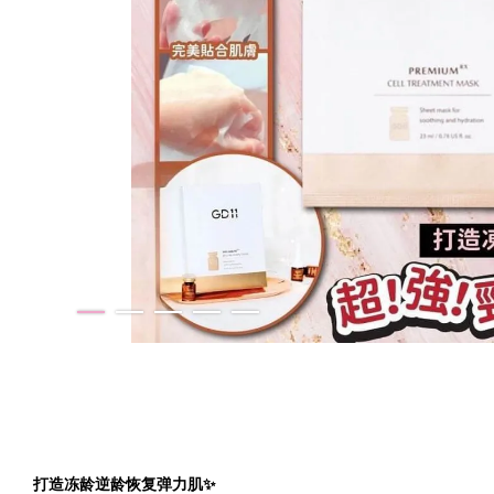
打造冻龄逆龄恢复弹力肌✨