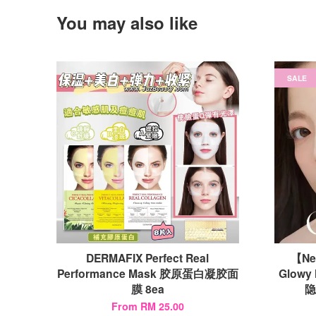
You may also like
SALE
DERMAFIX Perfect Real
【Ne
Performance Mask 胶原蛋白凝胶面
Glowy 
膜 8ea
隐
From
RM 25.00