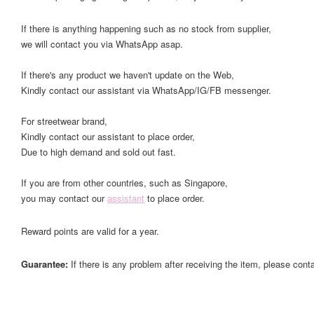
If there is anything happening such as no stock from supplier,
we will contact you via WhatsApp asap.
If there's any product we haven't update on the Web,
Kindly contact our assistant via WhatsApp/IG/FB messenger.
For streetwear brand,
Kindly contact our assistant to place order,
Due to high demand and sold out fast.
If you are from other countries, such as Singapore,
you may contact our
assistant
to place order.
Reward points are valid for a year.
Guarantee:
If there is any problem after receiving the item, please cont