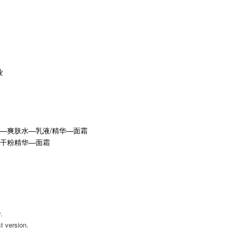
业
华—爽肤水—乳液/精华—面霜
冻干粉精华—面霜
.
t version.